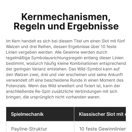
Kernmechanismen,
Regeln und Ergebnisse
Im Kern handelt es sich bei diesem Titel um einen Slot mit fünf
Walzen und drei Reihen, dessen Ergebnisse über 10 feste
Linien vergeben werden. Alle Gewinne werden durch
regelmäßige Symbolausrichtungsregeln entlang dieser Linien
bestimmt, wodurch häufig kleine Kombinationen entsprechend
der geringen Varianz entstehen. Das Wild-Symbol kann auf
den Walzen zwei, drei und vier erscheinen und seine Ankunft
verwandelt oft eine bescheidene Runde in einen Moment des
Potenzials. Wenn das Wild erweitert und fixiert ist, kann der
anschließende Re-Spin zusätzliche Verbindungen mit sich
bringen, die ursprünglich nicht vorhanden waren.
Spielmechanik
Klassischer Slot mit e
Payline-Struktur
10 feste Gewinnlinien