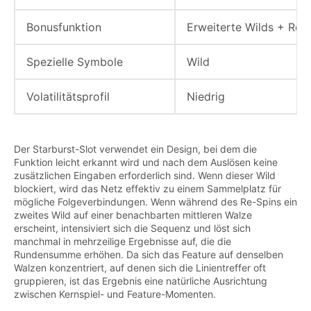
Bonusfunktion
Erweiterte Wilds + Re-
Spezielle Symbole
Wild
Volatilitätsprofil
Niedrig
Der Starburst-Slot verwendet ein Design, bei dem die
Funktion leicht erkannt wird und nach dem Auslösen keine
zusätzlichen Eingaben erforderlich sind. Wenn dieser Wild
blockiert, wird das Netz effektiv zu einem Sammelplatz für
mögliche Folgeverbindungen. Wenn während des Re-Spins ein
zweites Wild auf einer benachbarten mittleren Walze
erscheint, intensiviert sich die Sequenz und löst sich
manchmal in mehrzeilige Ergebnisse auf, die die
Rundensumme erhöhen. Da sich das Feature auf denselben
Walzen konzentriert, auf denen sich die Linientreffer oft
gruppieren, ist das Ergebnis eine natürliche Ausrichtung
zwischen Kernspiel- und Feature-Momenten.