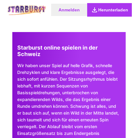
Anmelden
Herunterladen
Starburst online spielen in der
Schweiz
Wir haben unser Spiel auf helle Grafik, schnelle
Drehzyklen und klare Ergebnisse ausgelegt, die
sich sofort anfühlen. Der Sitzungsrhythmus bleibt
lebhaft, mit kurzen Sequenzen von
Basisspieldrehungen, unterbrochen von
expandierenden Wilds, die das Ergebnis einer
Runde umdrehen können. Schwung ist alles, und
er baut sich auf, wenn ein Wild in der Mitte landet,
sich taumelt und sich für einen erneuten Spin
verriegelt. Der Ablauf bleibt vom ersten
Einsatzgrößensatz bis zum Endergebnis