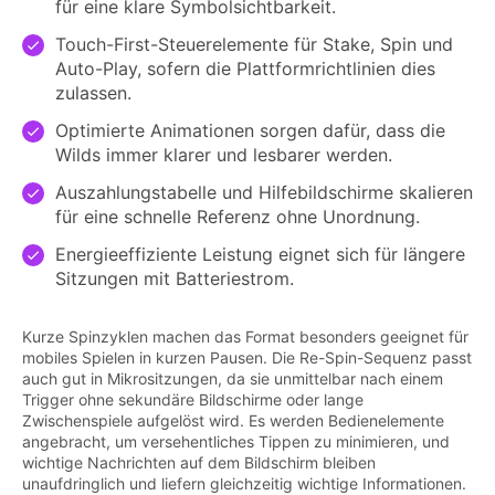
für eine klare Symbolsichtbarkeit.
Touch-First-Steuerelemente für Stake, Spin und
Auto-Play, sofern die Plattformrichtlinien dies
zulassen.
Optimierte Animationen sorgen dafür, dass die
Wilds immer klarer und lesbarer werden.
Auszahlungstabelle und Hilfebildschirme skalieren
für eine schnelle Referenz ohne Unordnung.
Energieeffiziente Leistung eignet sich für längere
Sitzungen mit Batteriestrom.
Kurze Spinzyklen machen das Format besonders geeignet für
mobiles Spielen in kurzen Pausen. Die Re-Spin-Sequenz passt
auch gut in Mikrositzungen, da sie unmittelbar nach einem
Trigger ohne sekundäre Bildschirme oder lange
Zwischenspiele aufgelöst wird. Es werden Bedienelemente
angebracht, um versehentliches Tippen zu minimieren, und
wichtige Nachrichten auf dem Bildschirm bleiben
unaufdringlich und liefern gleichzeitig wichtige Informationen.