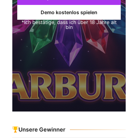
Demo kostenlos spielen
*Ich bestätige, dass ich über 18 Jahre alt
bin
Unsere Gewinner