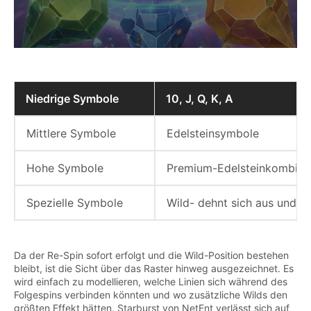
Niedrige Symbole
10, J, Q, K, A
Mittlere Symbole
Edelsteinsymbole
Hohe Symbole
Premium-Edelsteinkombina
Spezielle Symbole
Wild- dehnt sich aus und l
Da der Re-Spin sofort erfolgt und die Wild-Position bestehen
bleibt, ist die Sicht über das Raster hinweg ausgezeichnet. Es
wird einfach zu modellieren, welche Linien sich während des
Folgespins verbinden könnten und wo zusätzliche Wilds den
größten Effekt hätten. Starburst von NetEnt verlässt sich auf