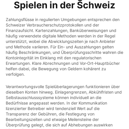
Spielen in der Schweiz
Zahlungsflüsse in regulierten Umgebungen entsprechen den
Schweizer Verbraucherschutzprotokollen und der
Finanzaufsicht. Kartenzahlungen, Banküberweisungen und
häufig verwendete digitale Methoden werden in der Regel
unterstützt, wobei die Abwicklungszeiten je nach Anbieter
und Methode variieren. Für Ein- und Auszahlungen gelten
häufig Beschränkungen, und Überprüfungsschritte wahren die
Kontointegrität im Einklang mit den regulatorischen
Erwartungen. Klare Abrechnungen und Vor-Ort-Hauptbücher
helfen dabei, die Bewegung von Geldern kohärent zu
verfolgen.
Verantwortungsvolle Spielüberlagerungen funktionieren über
dieselben Konten hinweg. Einlagengrenzen, Abkühlfristen und
Selbstausschlusssysteme können individuell an die
Bedürfnisse angepasst werden. In der Kommunikation
lizenzierter Betreiber wird tendenziell Wert auf die
Transparenz der Gebühren, die Festlegung von
Bearbeitungszeiten und etwaige Meilensteine der
Überprüfung gelegt, die sich auf Abhebungen auswirken