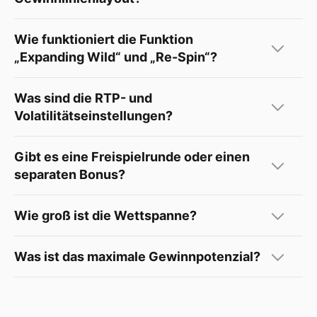
Wie funktioniert die Funktion
„Expanding Wild“ und „Re-Spin“?
Was sind die RTP- und
Volatilitätseinstellungen?
Gibt es eine Freispielrunde oder einen
separaten Bonus?
Wie groß ist die Wettspanne?
Was ist das maximale Gewinnpotenzial?