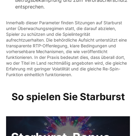
Betrugsbekämpfung und zum Verbraucherschutz
entsprechen.
Innerhalb dieser Parameter finden Sitzungen auf Starburst
unter Überwachungsregimen statt, die darauf abzielen,
Spieler zu schützen und die Spielintegrität
aufrechtzuerhalten. Die behördliche Aufsicht unterstützt eine
transparente RTP-Offenlegung, klare Bedingungen und
vorhersehbare Mechanismen, die wie veröffentlicht
funktionieren. In der Praxis bedeutet dies, dass überall dort,
wo der Titel im Land rechtmäßig angeboten wird, die gleiche
Erfahrung mit geringer Volatilität und die gleiche Re-Spin-
Funktion einheitlich funktionieren.
So spielen Sie Starburst