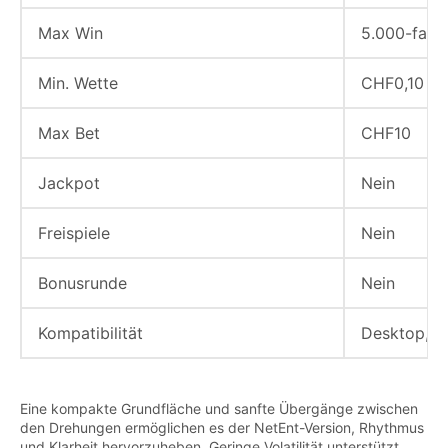
Max Win
5.000-fach
Min. Wette
CHF0,10
Max Bet
CHF10
Jackpot
Nein
Freispiele
Nein
Bonusrunde
Nein
Kompatibilität
Desktop, Mo
Eine kompakte Grundfläche und sanfte Übergänge zwischen
den Drehungen ermöglichen es der NetEnt-Version, Rhythmus
und Klarheit hervorzuheben. Geringe Volatilität unterstützt